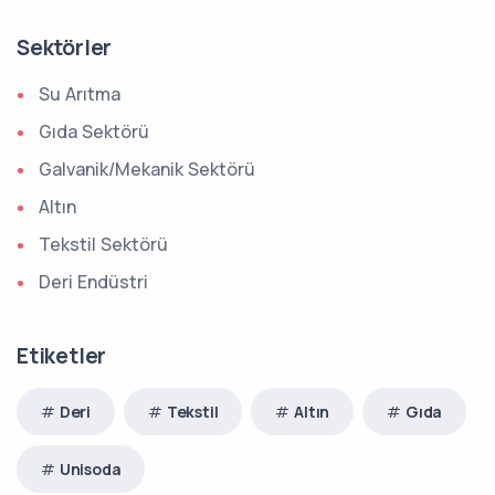
Sektörler
Su Arıtma
Gıda Sektörü
Galvanik/Mekanik Sektörü
Altın
Tekstil Sektörü
Deri Endüstri
Etiketler
Deri
Tekstil
Altın
Gıda
Unisoda